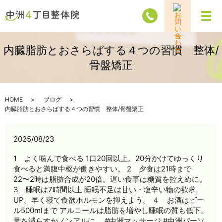
メ
内臓脂肪とおさらばする４つの習慣 整体/
骨盤矯正
HOME
ブログ
内臓脂肪とおさらばする４つの習慣 整体/骨盤矯正
2025/08/23
1 よく噛んで食べる 1口20回以上。20分かけてゆっくり
食べると満腹中枢が働きやすい。 2 夕食は21時まで
22〜2時は脂肪合成が20倍。遅い食事は糖質を控えめに。
3 睡眠は7時間以上 睡眠不足は甘い・塩辛い物の欲求
UP。早く寝て食欲ホルモンを抑えよう。 ４ お酒はビー
ル500mlまで アルコールは脂肪を増やし睡眠の質も低下。
量を減らすかノンアルに。 #中洲マッサージ #中洲パーソ