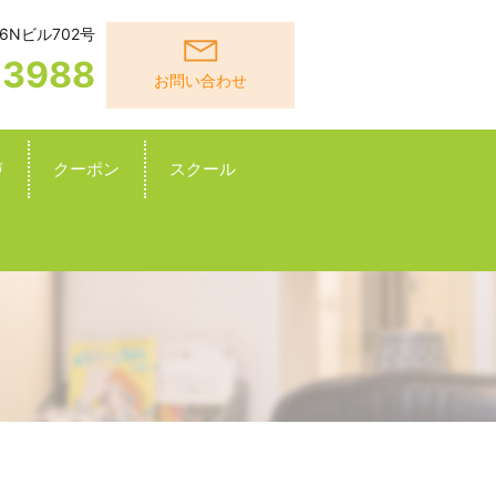
6Nビル702号
-3988
お問い合わせ
声
クーポン
スクール