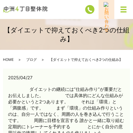
メ
【ダイエットで抑えておくべき2つの仕組
み】ㅤ
HOME
ブログ
【ダイエットで抑えておくべき2つの仕組み】ㅤ
2025/04/27
ㅤ ㅤㅤㅤㅤ ㅤㅤ ダイエットの継続には”仕組み作り”が重要だと
お伝えしました。 ㅤㅤ ㅤㅤ では具体的にどんな仕組みが
必要かというと2つあります。ㅤ ㅤ ㅤㅤㅤ それは「環境」と
「満腹感」です。 ㅤ ㅤㅤㅤㅤㅤ まず「環境」の仕組み作りという
のは、自分一人ではなく、周囲の人を巻き込んで行うこと
です。 ㅤㅤ ㅤㅤ 周囲に目標を宣言する 誰かと一緒に取り組む
定期的にトレーナーを予約する ㅤ ㅤㅤㅤ とにかく自分の意
思以外で後押ししてくれるものを作りましょう。 ㅤ ㅤㅤㅤ