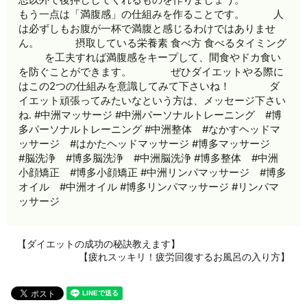
もう一点は「満腹感」の仕組みを作ることです。 ㅤㅤ ㅤㅤ 人
は必ずしもお腹が一杯で満腹と感じるわけではありませ
ん。 ㅤㅤ ㅤㅤ 摂取している栄養素 食べ方 食べるタイミング
ㅤ ㅤㅤㅤ を工夫すれば満腹感をキープして、間食やドカ食い
を防ぐことができます。 ㅤㅤㅤㅤ ぜひダイエットやる際に
はこの2つの仕組みを意識してみて下さいね！ㅤㅤ ㅤ ㅤㅤㅤ ダ
イエット頑張ってみたいなという方は、メッセージ下さい
ね. #中洲マッサージ #中洲パーソナルトレーニング #博
多パーソナルトレーニング #中洲整体 #なかすヘッドマ
ッサージ #はかたヘッドマッサージ #博多マッサージ
#脳洗浄 #博多脳洗浄 #中洲脳洗浄 #博多整体 #中洲
小顔矯正 #博多小顔矯正 #中洲リンパマッサージ #博多
オイル #中洲オイル #博多リンパマッサージ #リンパマ
ッサージ
【ダイエットの成功の秘訣教えます】
【疲れスッキリ！疲労回復するお風呂の入り方】