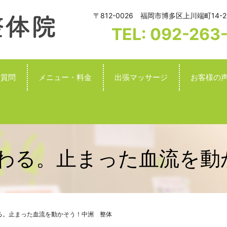
〒812-0026 福岡市博多区上川端町14-2
TEL: 092-263
る質問
メニュー・料金
出張マッサージ
お客様の
変わる。止まった血流を
わる。止まった血流を動かそう！中洲 整体