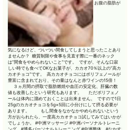
ㅤ お腹の脂肪が
気になるけど、ついつい間食してしまうと思ったことあり
ませんか？ ㅤㅤ 糖質制限や食事を見直す際に一番のネック
は”間食をやめられないこと”です。 ㅤㅤ ですが、そんな口寂
しい時でも食べてOKなお菓子が、カカオ70％以上の”高カ
カオチョコ”です。 ㅤㅤ 高カカオチョコにはポリフェノールが
豊富に含まれており、その量はなんと赤ワインの15倍！ ㅤ
ㅤ ３ヵ月間の摂取で脂肪燃焼や血圧の安定化、肝臓の数
値も改善したという研究もあります。 ㅤㅤ ただポリフェノ
ールは体内に溜めておくことは出来ません。 ㅤㅤ ですので1日
25gのカカオチョコを5g×5回に小分けにして摂る必要が
あります。 ㅤㅤ もし間食をなかなかやめられないという
方がおられたら、一度高カカオチョコ試してみてはいかが
でしょうか。 #中洲マッサージ #中洲パーソナルトレーニ
ング #博多パーソナルトレーニング #中洲整体 #なかす