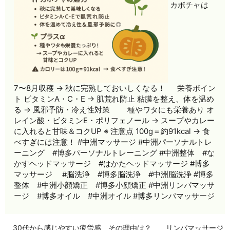
カボチャは
7〜8月収穫 → 秋に完熟しておいしくなる！ 栄養ポイン
ト ビタミンA・C・E → 肌荒れ防止 粘膜を整え、体を温め
る → 風邪予防・冷え性対策 種やワタにも栄養あり オ
レイン酸・ビタミンE・ポリフェノール → スープやカレー
に入れると甘味＆コクUP ※ 注意点 100g＝約91kcal → 食
べすぎには注意！ #中洲マッサージ #中洲パーソナルトレ
ーニング #博多パーソナルトレーニング #中洲整体 #な
かすヘッドマッサージ #はかたヘッドマッサージ #博多
マッサージ #脳洗浄 #博多脳洗浄 #中洲脳洗浄 #博多
整体 #中洲小顔矯正 #博多小顔矯正 #中洲リンパマッサ
ージ #博多オイル #中洲オイル #博多リンパマッサージ
30代から感じやすい疲労感、その理由は？ リンパマッサージ