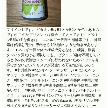
プリメントです。 ビタミンBはB1 とかB2とか色々あるの
ですが このサプリメントは複合して入ってます。 ビタミ
ンB群の主な働きは、 エネルギー代謝の補酵素です。 補酵
素は代謝を円滑に行わせる 潤滑油のような働きがありま
す。 エネルギー源や体の構成成分となる、 糖質、脂質、
タンパク質だけを摂取しても、 ビタミンB群が不足してい
ると 体内の代謝はスムーズに行われないため パワーを発
揮できないという リスクが発生する可能性があるので
す。 #中洲整体 #なかすヘッドマッサージ #はかたヘッド
マッサージ #博多マッサージ #中洲パーソナルトレーニン
グ #博多パーソナルトレーニング #中洲整体 #中州川端
マッサージ #博多整体 #中洲小顔矯正 #博多小顔矯正 #博
多いやし #中洲いやし #アメニティホテル #ホテルオー
クラ #massage #中洲リンパマッサージ #中洲川端駅 #
櫛田神社 #ホテルビスタ #WeBace #ホテルリソル #中
洲オイル #博多リンパマッサージ #福岡オイルマッサー