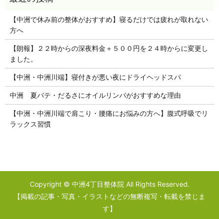
【中洲で休み前の整体がおすすめ】寝るだけでは疲れが取れない
方へ
【朗報】２２時からの深夜料金＋５００円を２４時からに変更し
ました。
【中洲・中洲川端】寝付きが悪い夜にドライヘッドスパ
中洲 夏バテ・だるさにオイルリンパがおすすめな理由
【中洲・中洲川端で肩こり・腰痛にお悩みの方へ】腹式呼吸でリ
ラックス習慣
Copyright © 中洲4丁目整体院 All Rights Reserved.
【掲載の記事・写真・イラストなどの無断複写・転載を禁じま
す】