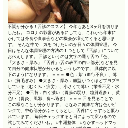
不調が分かる！舌診のススメ】 今年もあと3ヶ月を切りま
したね。 コロナの影響があるにしても、これから年末に
かけては外食や食事会などの機会が増えてくると思いま
す。 そんな中で、気をつけたいのが日々の体調管理。 今
日はそんな体調管理の方法の１つとして「舌診」について
お伝えします。 舌診というのは文字の通り舌の「色」
「大きさ・厚み」「舌苔」(舌の表面の白い部分)などを見
て自分の健康状態が分かるというものです。 具体的に以
下のようになります。 ＝＝＝ ●色：紫（血行不良）、薄
い（貧毛ぎみ） ●大きさ・厚み：歯型がつくほどブヨブヨ
している（むくみ・疲労）、小さくて薄い（栄養不足・水
分不足） ●舌苔：白く濃い（胃腸の弱り、糖質過多）、黄
色い（胃炎、風邪、食べ過ぎ） ＝＝＝ 舌を見ることで、
この様なことが分かります。 ちなみに健康な方は色がピ
ンクで、中心部分がふっくらとし、舌苔にうっすらと覆わ
れています。 毎日チェックすると日によって変わるので
試してみてくださいね。 #中洲整体 #なかすヘッドマッ