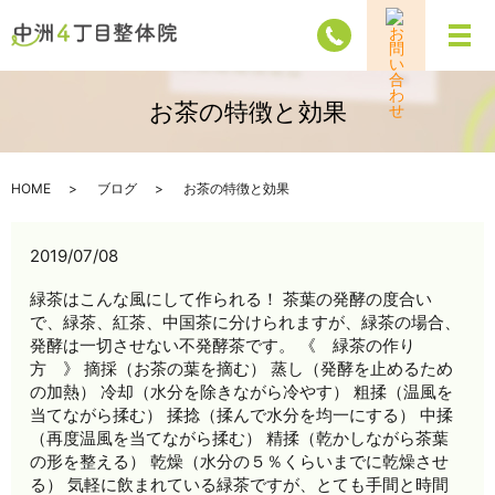
メ
お茶の特徴と効果
HOME
ブログ
お茶の特徴と効果
2019/07/08
緑茶はこんな風にして作られる！ 茶葉の発酵の度合い
で、緑茶、紅茶、中国茶に分けられますが、緑茶の場合、
発酵は一切させない不発酵茶です。 《 緑茶の作り
方 》 摘採（お茶の葉を摘む） 蒸し（発酵を止めるため
の加熱） 冷却（水分を除きながら冷やす） 粗揉（温風を
当てながら揉む） 揉捻（揉んで水分を均一にする） 中揉
（再度温風を当てながら揉む） 精揉（乾かしながら茶葉
の形を整える） 乾燥（水分の５％くらいまでに乾燥させ
る） 気軽に飲まれている緑茶ですが、とても手間と時間