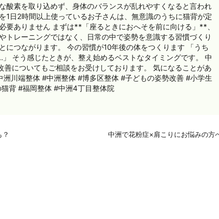
分な酸素を取り込めず、身体のバランスが乱れやすくなると言われ
を1日2時間以上使っているお子さんは、無意識のうちに猫背が定
必要ありません まずは**「座るときにおへそを前に向ける」**、
操やトレーニングではなく、日常の中で姿勢を意識する習慣づくり
とにつながります。 今の習慣が10年後の体をつくります 「うち
」 そう感じたときが、整え始めるベストなタイミングです。 中
改善についてもご相談をお受けしております。 気になることがあ
洲川端整体 #中洲整体 #博多区整体 #子どもの姿勢改善 #小学生
の猫背 #福岡整体 #中洲4丁目整体院
も？
中洲で花粉症×肩こりにお悩みの方