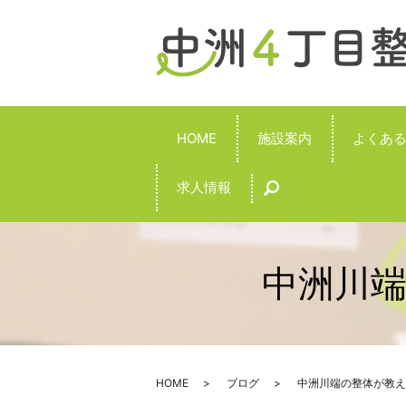
HOME
施設案内
よくあ
求人情報
search
中洲川
HOME
ブログ
中洲川端の整体が教え