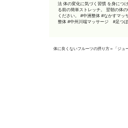
法 体の変化に気づく習慣 を身につ
る前の簡単ストレッチ。 翌朝の体
ください。 #中洲整体 #なかすマッ
整体 #中州川端マッサージ #足つ
体に良くないフルーツの摂り方＝「ジュ