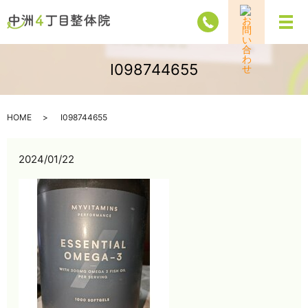
メ
I098744655
HOME
I098744655
2024/01/22