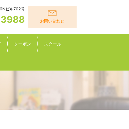
6Nビル702号
-3988
お問い合わせ
声
クーポン
スクール