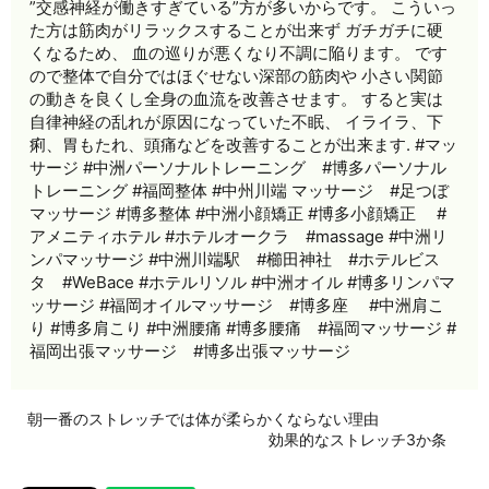
”交感神経が働きすぎている”方が多いからです。 こういっ
た方は筋肉がリラックスすることが出来ず ガチガチに硬
くなるため、 血の巡りが悪くなり不調に陥ります。 です
ので整体で自分ではほぐせない深部の筋肉や 小さい関節
の動きを良くし全身の血流を改善させます。 すると実は
自律神経の乱れが原因になっていた不眠、 イライラ、下
痢、胃もたれ、頭痛などを改善することが出来ます. #マッ
サージ #中洲パーソナルトレーニング #博多パーソナル
トレーニング #福岡整体 #中州川端 マッサージ #足つぼ
マッサージ #博多整体 #中洲小顔矯正 #博多小顔矯正 #
アメニティホテル #ホテルオークラ #massage #中洲リ
ンパマッサージ #中洲川端駅 #櫛田神社 #ホテルビス
タ #WeBace #ホテルリソル #中洲オイル #博多リンパマ
ッサージ #福岡オイルマッサージ #博多座 #中洲肩こ
り #博多肩こり #中洲腰痛 #博多腰痛 #福岡マッサージ #
福岡出張マッサージ #博多出張マッサージ
朝一番のストレッチでは体が柔らかくならない理由
効果的なストレッチ3か条