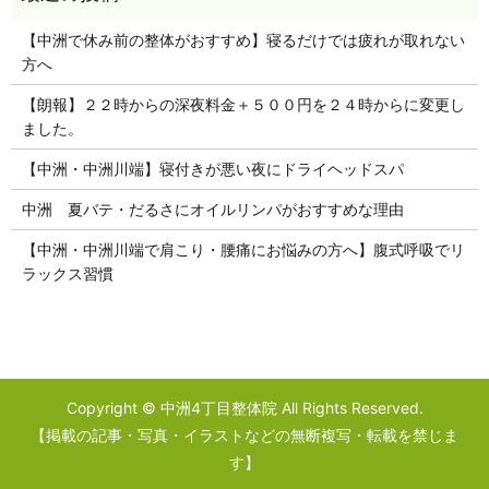
【中洲で休み前の整体がおすすめ】寝るだけでは疲れが取れない
方へ
【朗報】２２時からの深夜料金＋５００円を２４時からに変更し
ました。
【中洲・中洲川端】寝付きが悪い夜にドライヘッドスパ
中洲 夏バテ・だるさにオイルリンパがおすすめな理由
【中洲・中洲川端で肩こり・腰痛にお悩みの方へ】腹式呼吸でリ
ラックス習慣
Copyright © 中洲4丁目整体院 All Rights Reserved.
【掲載の記事・写真・イラストなどの無断複写・転載を禁じま
す】