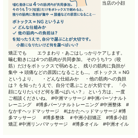
当店の小顔
矯正でも エラまわり・あごはしっかりケアします。
噛む動きには4つの筋肉が共同参加。 そのうち1つ（咬
筋）だけをボトックスで弱めると、 残りの筋肉に負担が
集中 → 頭痛などの原因になることも…。 ボトックス = NG
というより、 ・どんな仕組みか ・他の筋肉への負担
は？ を知ったうえで、自分で選ぶことが大切です。 「小
顔になりたいけど何を選べばいい？」 という方は、一度
ご相談くださいね。 #中洲マッサージ #中洲パーソナルト
レーニング #博多パーソナルトレーニング #中洲整体 #
なかすヘッドマッサージ #はかたヘッドマッサージ #博
多マッサージ #博多整体 ＃中洲小顔矯正 #博多小顔
矯正 #中洲リンパマッサージ #博多オイル #中洲オイル