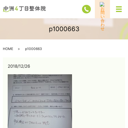
メ
p1000663
HOME
p1000663
2018/12/26