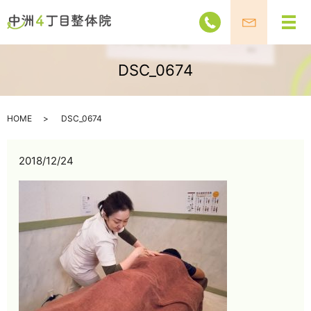
メ
DSC_0674
HOME
DSC_0674
2018/12/24