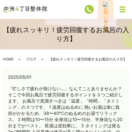
メ
【疲れスッキリ！疲労回復するお風呂の入
り方】
HOME
ブログ
【疲れスッキリ！疲労回復するお風呂の入り方】
2025/05/01
「忙しさで疲れが抜けない…」なんてことありませんか？
そこで今回お風呂で疲労回復するポイントを３つご紹介し
ます。 お風呂で意識すべきは「温度」「時間」「タイミ
ング」の３つです。 1 温度はぬるめに 熱いお湯は体に負
担がかかるため、38〜40℃のぬるめのお湯でリラック
ス。 2 時間は10〜15分 全身浴は10〜15分、半身浴なら20
分までがベスト。 長湯は逆効果に。 3 タイミングは寝る
1〜2時間前 入浴直後は体温が高く寝つきにくいので、少