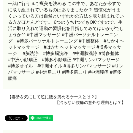
一緒に行う 6.ご褒美を決める この中で、あなたが今すで
に取り組まれているものはありましたか？ 習慣化がうま
くいっている方は自然といずれかの方法を取り組まれてい
る方がほとんどです。 6つのうち1つでもOKですので、生
活に取り入れて運動の習慣化を目指してみてはいかがでし
ょうか^^ #中洲マッサージ #中洲パーソナルトレーニン
グ #博多パーソナルトレーニング #中洲整体 #なかすヘ
ッドマッサージ #はかたヘッドマッサージ #博多マッサ
ージ #脳洗浄 #博多脳洗浄 #中洲脳洗浄 #博多整体
#中洲小顔矯正 #博多小顔矯正 #中洲リンパマッサージ
#博多オイル #中洲オイル #博多リンパマッサージ #リン
パマッサージ #中洲肩こり #博多肩こり #中洲腰痛 #博多
腰痛
【姿勢を気にして逆に腰を痛めるケースとは？】
【治らない腰痛の意外な理由とは？】