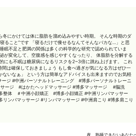
ら冬にかけては体に脂肪を溜め込みやすい時期。 そんな時期のダ
寝ること”です 「寝るだけで痩せるなんてそんなバカな…」と思
が睡眠不足と肥満の関係は多くの科学的な研究で認められていま
分泌が変化して、空腹感を感じやすくなったり、 体脂肪を分解する
的にも不眠は糖尿病になるリスクを2~3倍に跳ね上げます。 これ
時間は確保しておきましょう もし食べ過ぎが気になる方はぜひ一
かないなぁ」 という方は簡単なアドバイスも出来ますのでお気軽
ッサージ #中洲パーソナルトレーニング #博多パーソナルトレーニ
ッサージ #はかたヘッドマッサージ #博多マッサージ #脳洗
博多整体 ＃中洲小顔矯正 #博多小顔矯正 #中洲リンパマッサー
多リンパマッサージ #リンパマッサージ #中洲肩こり #博多肩こり
夜、熟睡できないあなた