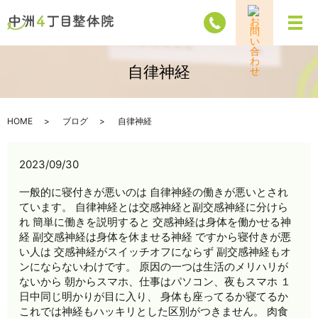
メ
自律神経
HOME
ブログ
自律神経
2023/09/30
一般的に寝付きが悪いのは 自律神経の働きが悪いとされ
ています。 自律神経とは交感神経と副交感神経に分けら
れ 簡単に働きを説明すると 交感神経は身体を働かせる神
経 副交感神経は身体を休ませる神経 ですから寝付きが悪
い人は 交感神経がスイッチオフにならず 副交感神経もオ
ンにならないわけです。 原因の一つは生活のメリハリが
ないから 朝からスマホ、仕事はパソコン、夜もスマホ １
日中同じ明かりが目に入り、 身体も座ってるか寝てるか
これでは神経もハッキリとした区別がつきません。 肉食