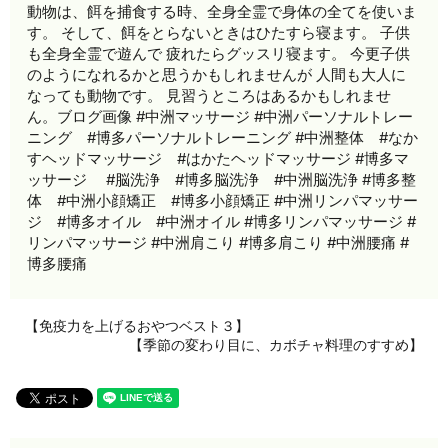
動物は、餌を捕食する時、全身全霊で身体の全てを使いま
す。 そして、餌をとらないときはひたすら寝ます。 子供
も全身全霊で遊んで 疲れたらグッスリ寝ます。 今更子供
のようになれるかと思うかもしれませんが 人間も大人に
なっても動物です。 見習うところはあるかもしれませ
ん。ブログ画像 #中洲マッサージ #中洲パーソナルトレー
ニング #博多パーソナルトレーニング #中洲整体 #なか
すヘッドマッサージ #はかたヘッドマッサージ #博多マ
ッサージ #脳洗浄 #博多脳洗浄 #中洲脳洗浄 #博多整
体 #中洲小顔矯正 #博多小顔矯正 #中洲リンパマッサー
ジ #博多オイル #中洲オイル #博多リンパマッサージ #
リンパマッサージ #中洲肩こり #博多肩こり #中洲腰痛 #
博多腰痛
【免疫力を上げるおやつベスト３】
ㅤㅤ 【季節の変わり目に、カボチャ料理のすすめ】