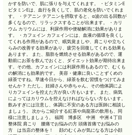
かすを防いで、肌に張りを与えてくれます。 ・ビタミンE
ビタミンEは、血行を良くして、肌の老化を防いでくれま
す。 ・テアニン テアニンを摂取すると、α波の出る回数が
多くなるので、リラックスすることが出来ます。 ・カリ
ウム カリウムには、利尿作用や便秘解消に効果がありま
す。 ・カフェイン カフェインには、血液の循環を良くし
てくれる作用があるので、眠気覚ましや、肩こりや立ちく
らみの改善する効果があり、疲労を回復してくれる効果も
あります。 また、脂肪を燃焼させる効果があるので、運
動前にお茶を飲んでおくと、ダイエット効果が期待出来ま
す。その他、カフェインには利尿作用もあるので、むくも
の解消にも効果的です。 美容・健康に良いことずくめの
緑茶ですね。早速今日から、緑茶を飲む習慣をつけてみま
せんか？ ただし、妊婦さんや赤ちゃん、その他体調によ
りカフェインを控えた方が良い方もいます。 また、病気
によってはカリウムを控えなければならない方もいます。
飲みすぎには注意し、体調に不安のある方は医師に相談し
ましょう。 次からご紹介する紅茶や烏龍茶の飲用も、同
様に注意しましょう。 福岡 博多区 中洲 中洲４丁目
整体院 肩こり 腰痛でお悩みの方 頭痛首痛でお悩みの
方 は当店の整体を！ 顔のむくみが気になる方は小顔