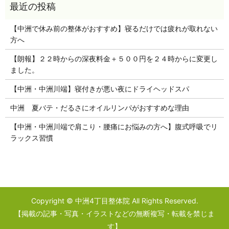
【中洲で休み前の整体がおすすめ】寝るだけでは疲れが取れない
方へ
【朗報】２２時からの深夜料金＋５００円を２４時からに変更し
ました。
【中洲・中洲川端】寝付きが悪い夜にドライヘッドスパ
中洲 夏バテ・だるさにオイルリンパがおすすめな理由
【中洲・中洲川端で肩こり・腰痛にお悩みの方へ】腹式呼吸でリ
ラックス習慣
Copyright © 中洲4丁目整体院 All Rights Reserved.
【掲載の記事・写真・イラストなどの無断複写・転載を禁じま
す】