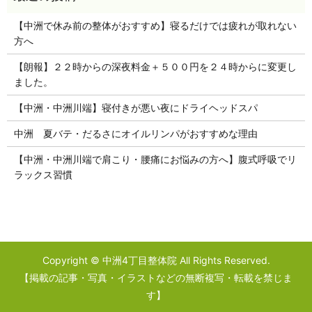
【中洲で休み前の整体がおすすめ】寝るだけでは疲れが取れない
方へ
【朗報】２２時からの深夜料金＋５００円を２４時からに変更し
ました。
【中洲・中洲川端】寝付きが悪い夜にドライヘッドスパ
中洲 夏バテ・だるさにオイルリンパがおすすめな理由
【中洲・中洲川端で肩こり・腰痛にお悩みの方へ】腹式呼吸でリ
ラックス習慣
Copyright © 中洲4丁目整体院 All Rights Reserved.
【掲載の記事・写真・イラストなどの無断複写・転載を禁じま
す】