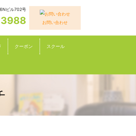
6Nビル702号
-3988
お問い合わせ
声
クーポン
スクール
チ