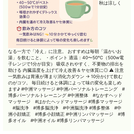
秋は涼しく
なる一方で「冷え」に注意。 おすすめは毎朝「温かいお
湯」を飲むこと。 ・ポイント 適温：40〜50℃（500w電
子レンジで1分が目安） 吸収されやすく、不要物の排出を
助ける 内臓温度を上げて冷え改善＆ヤセ体質に◎ ⚠ 注意
一気飲みは胃液が薄まり消化力ダウン → 10分かけて飲む
のがコツ。 毎日続けると体調によって味の変化も楽しめ
ます♪ #中洲マッサージ #中洲パーソナルトレーニング #
博多パーソナルトレーニング #中洲整体 #なかすヘッド
マッサージ #はかたヘッドマッサージ #博多マッサージ
#脳洗浄 #博多脳洗浄 #中洲脳洗浄 #博多整体 #中
洲小顔矯正 #博多小顔矯正 #中洲リンパマッサージ #博
多オイル #中洲オイル #博多リンパマッサージ